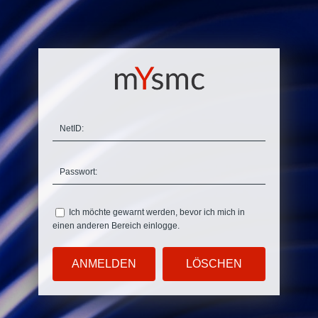
N
etID:
P
asswort:
Ich möchte ge
w
arnt werden, bevor ich mich in
einen anderen Bereich einlogge.