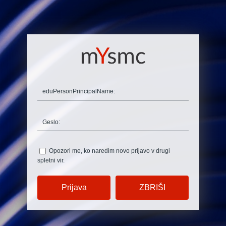
edu
PersonPrincipalName:
G
eslo:
O
pozori me, ko naredim novo prijavo v drugi
spletni vir.